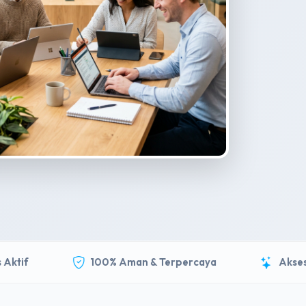
tif
100% Aman & Terpercaya
Akses S