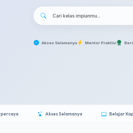
Akses Selamanya
Mentor Praktisi
Bers
rcaya
Akses Selamanya
Belajar Kapan